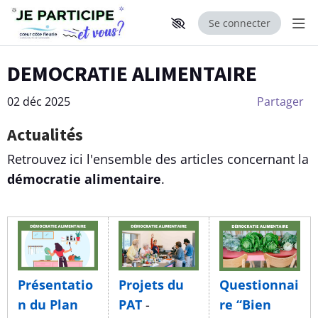
Se connecter
Aff
Aller au contenu principal
Paramètres d'accessibilité
DEMOCRATIE ALIMENTAIRE
02 déc 2025
Partager
Actualités
Retrouvez ici l'ensemble des articles concernant la
démocratie alimentaire
.
Présentatio
Projets du
Questionnai
n du Plan
PAT
-
re “Bien